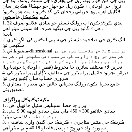
ريل جي کُلڻ جو زاويه، ريل جي پڇاڙيءَ جي نسبت رولنگ اينڊ جي
نزول جي اوچائي ۽ ڪون ريل جو جهاز جو جھڪاءُ هڪ ٻئي سان
لاڳاپيل آهن، پوءِ تجرباتي رجحان کي گڏ ڪريو ۽ مشاهدو ڪريو؛
مکيه ٽيڪنيڪل خاصيتون
1. ننڍي ڪرڻ: ڪون اپ رولنگ ٽيسٽر جو بنيادي علائقو صرف 32
آهي × گائيڊ ريل جي ڊيگهه صرف 44 سينٽي ميٽر آهي.
بابت؛
2. الڳ ڪرڻ جي صلاحيت: ٽيسٽر جي سڀني لنڪس کي الڳ ڪري
سگهجي ٿو؛
3. مضبوط ٽي-dimensional ترتيب ڏيڻ جي صلاحيت: ڪون جي ٻن
ٽريڪن جي وچ ۾ زاويه کي ترتيب ڏئي سگهجي ٿو، ٽريڪ
جهاز جي جھڪاءُ جي زاويه کي ترتيب ڏئي سگهجي ٿو، ۽
تجربن لاءِ مختلف سائزن جا مخروط (قطر ۽ اوچائي) چونڊيا ويا؛
4. ڊيزائن تجربو: ڄاڻايل پيرا ميٽرز جي مطابق، لاڳاپيل پيرا ميٽرز کي
ضروري حساب سان ڳڻپيو وڃي ٿو؛
5. جامع تجربا: ڪون رولنگ تجرباتي حالتن جي معيار ۽ مقداري
تصديق ٻئي.
مکيه ٽيڪنيڪل پيراگراف
1. اوزار جا حصا اسٽينلیس سٹیل جا ٺهيل آهن؛
2. بنيادي علائقو 300 × 450 ملي ميٽر، بنيادي ٿولهه 9.00 ملي
ميٽر؛ قطر ۾ 92 ملي ميٽر؛
3. ڪرينڪ جي مٿئين مٿاڇري ۽ ڪرينڪ جي ڳنڍڻ واري شافٽ ۽
سپورٽ راڊ جي وچ ۾ ريڊيل فاصلو 40.18 ملي ميٽر آهي.