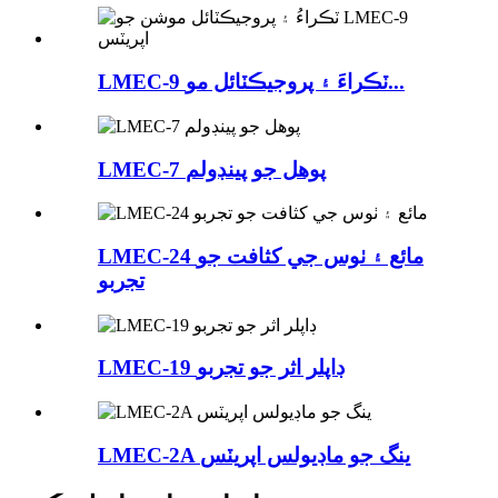
LMEC-9 ٽڪراءَ ۽ پروجيڪٽائل مو...
LMEC-7 پوهل جو پينڊولم
LMEC-24 مائع ۽ ٺوس جي کثافت جو
تجربو
LMEC-19 ڊاپلر اثر جو تجربو
LMEC-2A ينگ جو ماڊيولس اپريٽس