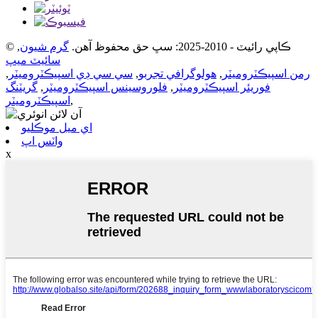
© ڪاپي رائيٽ - 2010-2025: سڀ حق محفوظ آهن.
گرم شيون
,
سائيٽ ميپ
رمن اسپيڪٽروميٽر
,
هولوگرافي تجربو
,
سي سي ڊي اسپيڪٽروميٽر
,
فوريئر اسپيڪٽروميٽر
,
فلوروسينس اسپيڪٽروميٽر
,
گريٽنگ
,
اسپيڪٽروميٽر
اي ميل موڪليو
واٽس اپ
x