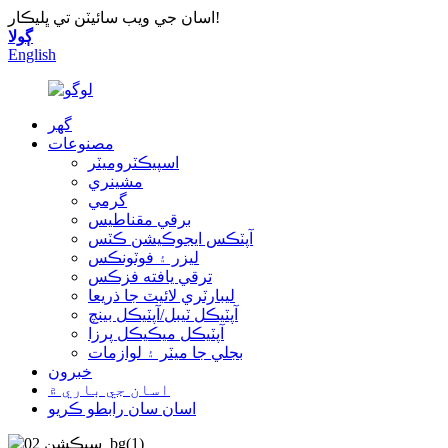
اسان جي ويب سائيٽن تي ڀليڪار!
ڳولا
English
گھر
مصنوعات
اسپيڪٽروميٽر
مشينري
گرمي
برقي مقناطيس
آپٽڪس ايجوڪيشن ڪٽس
ليزر ۽ فوٽونڪس
ترقي يافته فزڪس
ليبارٽري لائيٽ جا ذريعا
آپٽيڪل ٽيبل/آپٽيڪل بينچ
آپٽيڪل ميڪيڪل پرزا
بجلي جا ميٽر ۽ لوازمات
خبرون
اسان جي باري ۾
اسان سان رابطو ڪريو