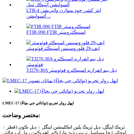
LTB-4 ايئر کشن خود متوازن وائبريشن
آئسوليشن ...
FTIR-990 FTIR اسپيڪٽروميٽر
ايف-29 فلوروسينس اسپيڪٽرفوٽوميٽر
TJ270-30A ڊبل بيم انفراريڊ اسپيڪٽرو فوٽوميٽر
LMEC-17 اپهل رولر تجربو (توانائي جي بچاءُ)
مختصر وضاحت:
ٽريڪ اينگل، ڊبل ٽريڪ پلين انڪلينشن اينگل ۽ ڊبل ڪون (قطر ۽
اوچائي) جا مسلسل ترتيب ڏيڻ وارا ڪم. اهو ڪون رول اپ حالتن