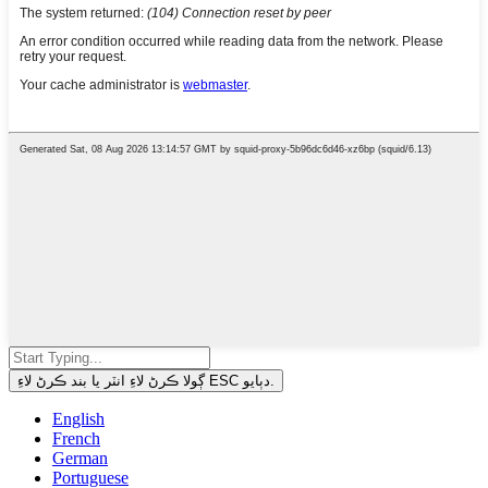
ڳولا ڪرڻ لاءِ انٽر يا بند ڪرڻ لاءِ ESC دٻايو.
English
French
German
Portuguese