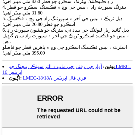
راڊ ڪنيڪٽنگ بيئرنگ اسڪرو جو قطر 4.60 ملي ميٽر آهي؛
4. بيئرنگ سپورٽ راڊ ۽ بيس جي وچ ۾ فڪسنگ اسڪرو جو قطر
31.60 ملي ميٽر آهي؛
5. ڊبل ٽريڪ ۽ بيس جي آخر ۾ سپورٽنگ راڊ جي وچ ۾ فڪسنگ
اسڪرو جو قطر 26.80 ملي ميٽر آهي؛
6. ڊبل گائيڊ ريل ليولنگ ​​جي بنياد تي، بيئرنگ جو هيٺيون سپورٽ راڊ
۽ بيس جو فڪسڊ اسڪرو ٽريڪ جي آخر ۾ سپورٽ راڊ سان ڳنڍيل
آهن.
اسٽرٽ ۽ بيس فڪسنگ اسڪرو جي وچ ۾ ٻاهرين قطر جو فاصلو
395.00 ملي ميٽر آهي؛
پوئين:
آواز جي رفتار جي ماپ ۽ الٽراسونڪ رينجنگ جو LMEC-
16 اپريٽس
LMEC-18/18A فري فال اپريٽس
اڳيون: