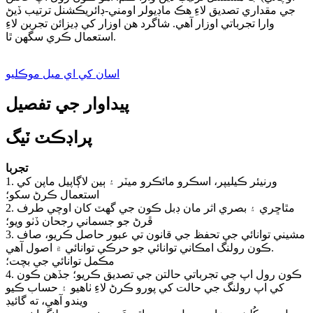
جي مقداري تصديق لاءِ هڪ ماڊيولر اومني-ڊائريڪشنل ترتيب ڏيڻ
وارا تجرباتي اوزار آهي. شاگرد هن اوزار کي ڊيزائن تجربن لاءِ
استعمال ڪري سگهن ٿا.
اسان کي اي ميل موڪليو
پيداوار جي تفصيل
پراڊڪٽ ٽيگ
تجربا
1. ورنيئر ڪيليپر، اسڪرو مائڪرو ميٽر ۽ ٻين لاڳاپيل ماپن کي
استعمال ڪرڻ سکو؛
2. مٿاڇري ۽ بصري اثر مان ڊبل ڪون جي گهٽ کان اوچي طرف
ڦرڻ جو جسماني رجحان ڏٺو ويو؛
3. مشيني توانائي جي تحفظ جي قانون تي عبور حاصل ڪريو، صاف
ڪون رولنگ امڪاني توانائي جو حرڪي توانائي ۾ اصول آهي.
مڪمل توانائي جي بچت؛
4. ڪون رول اپ جي تجرباتي حالتن جي تصديق ڪريو؛ جڏهن ڪون
کي اپ رولنگ جي حالت کي پورو ڪرڻ لاءِ ٺاهيو ۽ حساب ڪيو
ويندو آهي، ته گائيڊ