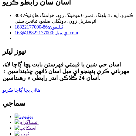
اسان سان رابطو ڪريو
308 ڪمرو، ايف 4 بلڊنگ، نمبر 6 هوفينگ روڊ، هوامنگ هاءِ ٽيڪ
انڊسٽريل زون، ڊونگلي ضلعو، تيانجن سٽي
ٽيليفون:
86-18822177000
18822177000@163.com
اي ميل:
نيوز ليٽر
اسان جي شين يا قيمتي فهرستن بابت پڇا ڳاڇا لاءِ،
مهرباني ڪري پنهنجو اي ميل اسان ڏانهن ڇڏينداسين ۽
اسان 24 ڪلاڪن اندر رابطي ۾ رهنداسين.
هاڻي پڇا ڳاڇا ڪريو
سماجي