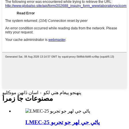
پنهنجو پيغام هتي لکو ۽ اسان ڏانهن موڪليو
مصنوعات جا زمرا
LMEC-25 پاڻي جي لهر جو تجربو