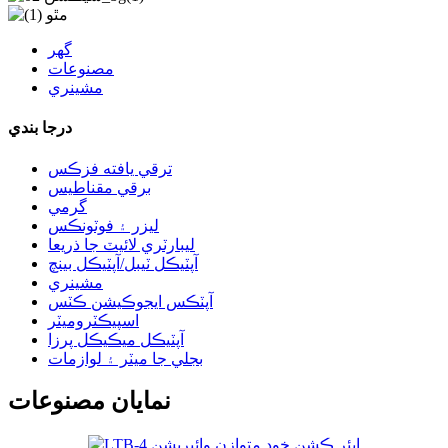
گھر
مصنوعات
مشينري
درجا بندي
ترقي يافته فزڪس
برقي مقناطيس
گرمي
ليزر ۽ فوٽونڪس
ليبارٽري لائيٽ جا ذريعا
آپٽيڪل ٽيبل/آپٽيڪل بينچ
مشينري
آپٽڪس ايجوڪيشن ڪٽس
اسپيڪٽروميٽر
آپٽيڪل ميڪيڪل پرزا
بجلي جا ميٽر ۽ لوازمات
نمايان مصنوعات